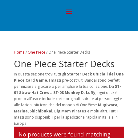
Home
/
One Piece
/ One Piece Starter Decks
One Piece Starter Decks
In questa sezione trovi tutti gli
Starter Deck ufficiali del One
Piece Card Game
. I mazzi pre-costruiti Bandai sono perfetti
per iniziare a giocare o per ampliare la tua collezione. Da
ST-
01 Straw Hat Crew
a
ST-08 Monkey D. Luffy
, ogni deck è
pronto all’uso e include carte originali ispirate ai personaggi e
alle fazioni più iconiche del mondo di
One Piece
:
Mugiwara,
Marina, Shichibukai, Big Mom Pirates
e molti altri. Tutti i
mazzi sono disponibili per la spedizione rapida in Italia e in
Europa.
No products were found matching