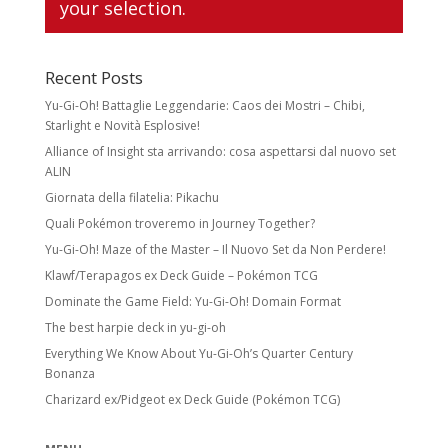
your selection.
Recent Posts
Yu-Gi-Oh! Battaglie Leggendarie: Caos dei Mostri – Chibi,
Starlight e Novità Esplosive!
Alliance of Insight sta arrivando: cosa aspettarsi dal nuovo set
ALIN
Giornata della filatelia: Pikachu
Quali Pokémon troveremo in Journey Together?
Yu-Gi-Oh! Maze of the Master – Il Nuovo Set da Non Perdere!
Klawf/Terapagos ex Deck Guide – Pokémon TCG
Dominate the Game Field: Yu-Gi-Oh! Domain Format
The best harpie deck in yu-gi-oh
Everything We Know About Yu-Gi-Oh’s Quarter Century
Bonanza
Charizard ex/Pidgeot ex Deck Guide (Pokémon TCG)