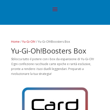
Home
/
Yu-Gi-Oh!
/ Yu-Gi-Oh!Boosters Box
Yu-Gi-Oh!Boosters Box
Sblocca tutto il potere con i box da espansione di Yu-Gi-Oh!
Ogni confezione racchiude carte epiche e rarità esclusive,
pronte a rendere i tuoi duelli leggendari. Preparati a
rivoluzionare la tua strategia!