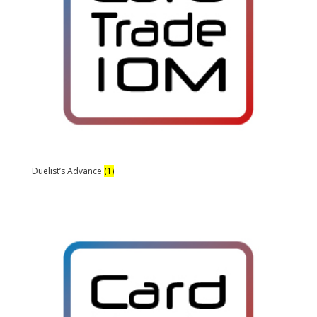
Duelist’s Advance
(1)