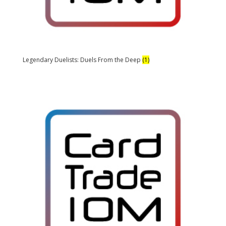
Legendary Duelists: Duels From the Deep
(1)