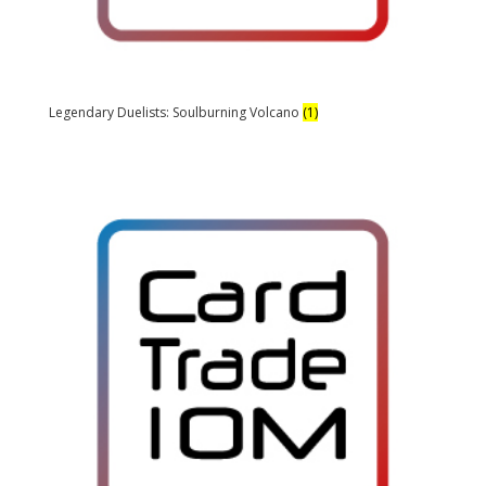
Legendary Duelists: Soulburning Volcano
(1)