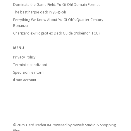
Dominate the Game Field: Yu-Gi-Oh! Domain Format
The best harpie deck in yu-gi-oh
Everything We Know About Yu-Gi-Oh’s Quarter Century
Bonanza
Charizard ex/Pidgeot ex Deck Guide (Pokémon TCG)
MENU
Privacy Policy
Termini e condizioni
Spedizioni e ritorni
Il mio account
© 2025 CardTradeIOM Powered by
Neweb Studio
&
Shopping
Plus