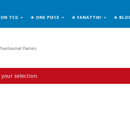
MON TCG
★ ONE PIECE
★ FANATTIK!
★ BLO
Phantasmal Flames
your selection.