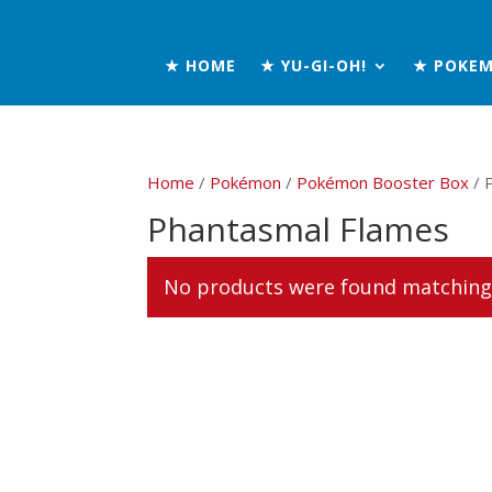
★ HOME
★ YU-GI-OH!
★ POKE
Home
/
Pokémon
/
Pokémon Booster Box
/ 
Phantasmal Flames
No products were found matching 