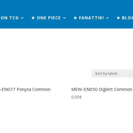
MON TCG
★ ONE PIECE
★ FANATTIK!
★ BLO
EN077 Ponyta Common
MEW-EN050 Diglett Common
0.05
€