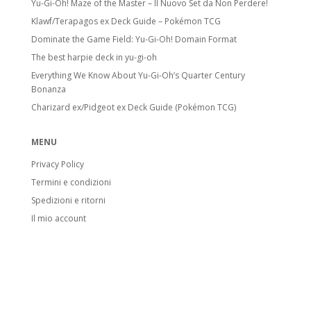
Yu-Gi-Oh! Maze of the Master – Il Nuovo Set da Non Perdere!
Klawf/Terapagos ex Deck Guide – Pokémon TCG
Dominate the Game Field: Yu-Gi-Oh! Domain Format
The best harpie deck in yu-gi-oh
Everything We Know About Yu-Gi-Oh’s Quarter Century
Bonanza
Charizard ex/Pidgeot ex Deck Guide (Pokémon TCG)
MENU
Privacy Policy
Termini e condizioni
Spedizioni e ritorni
Il mio account