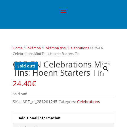
Home
/
Pokémon
/
Pokémon tins
/
Celebrations
/ C25-EN
Celebrations Mini Tins: Hoenn Starters Tin
C25-EN Celebrations Mini
Sold out!
Tins: Hoenn Starters Tin
24.40
€
Sold out!
SKU:
ART_ct_281201245
Category:
Celebrations
Additional information