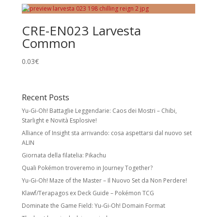
Holo Cards
Reverse Holo:
effetto foil su tutta la carta
CRE-EN023 Larvesta
tranne l’illustrazione. Non modifica rarità o
Common
numero collezionistico.
Rare Holo:
stella nera e illustrazione foil.
0.03
€
Spesso esiste una versione identica senza
foil a rarità inferiore.
Recent Posts
Ultra Rare:
foil con meccaniche speciali
Yu-Gi-Oh! Battaglie Leggendarie: Caos dei Mostri – Chibi,
e/o design unico. Include Pokémon ex,
Starlight e Novità Esplosive!
Pokémon Star, LV.X, LEGEND, Prime, EX, GX.
Alliance of Insight sta arrivando: cosa aspettarsi dal nuovo set
ALIN
Secret Rare
Giornata della filatelia: Pikachu
Carte con numero collezionistico superiore
Quali Pokémon troveremo in Journey Together?
al numero indicato nel set. Di solito foil e
Yu-Gi-Oh! Maze of the Master – Il Nuovo Set da Non Perdere!
con design unico. Come le Rare Holo,
possono avere versioni equivalenti a rarità
Klawf/Terapagos ex Deck Guide – Pokémon TCG
inferiore.
Dominate the Game Field: Yu-Gi-Oh! Domain Format
Stadi di Evoluzione