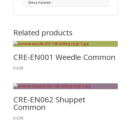
Descrizione:
Il Gioco di Carte Collezionabili Pokémon (in
giapponese: ポケモンカードゲーム) è un
gioco da tavolo basato sulla raccolta, lo
scambio e il gioco con carte a tema
Related products
Pokémon.
Pubblicato per la prima volta in Giappone
nell’ottobre del 1996, ad oggi sono state
prodotte oltre 34,1 miliardi di carte
CRE-EN001 Weedle Common
Pokémon in 13 lingue, distribuite in 76 paesi
e regioni.
0.03
€
Tipi di Carte
Pokémon • Trainer • Energy
Rarità principali
CRE-EN062 Shuppet
Common
Common
Uncommon
Rare
0.03
€
Promo