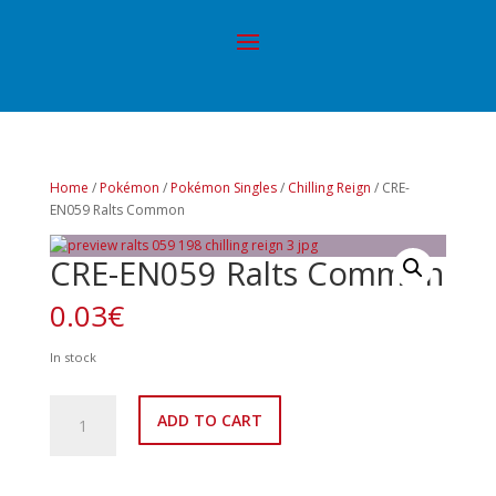
Home
/
Pokémon
/
Pokémon Singles
/
Chilling Reign
/ CRE-
EN059 Ralts Common
CRE-EN059 Ralts Common
0.03
€
In stock
CRE-
ADD TO CART
EN059
Ralts
Common
quantity