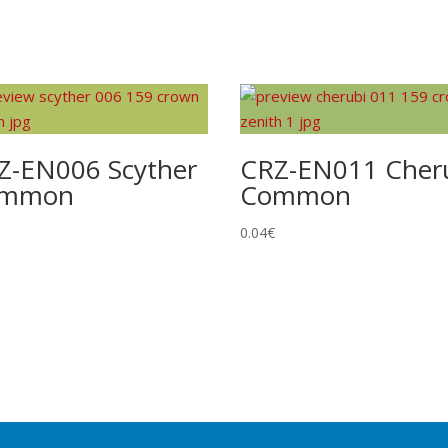
gue, distribuite in 76 paesi e regioni.
Z-EN006 Scyther
CRZ-EN011 Cher
ommon
Common
0.04
€
la carta tranne l’illustrazione. Non modifica rarità o numero
e foil. Spesso esiste una versione identica senza foil a rarità
ciali e/o design unico. Include Pokémon ex, Pokémon Star, LV.X,