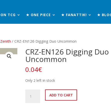
MON TCG
★ ONE PIECE
★ FANATTIK!
★ BLO
Zenith
/ CRZ-EN126 Digging Duo Uncommon
CRZ-EN126 Digging Duo
Uncommon
0.04
€
Only 2 left in stock
CRZ-
ADD TO CART
EN126
Digging
Duo