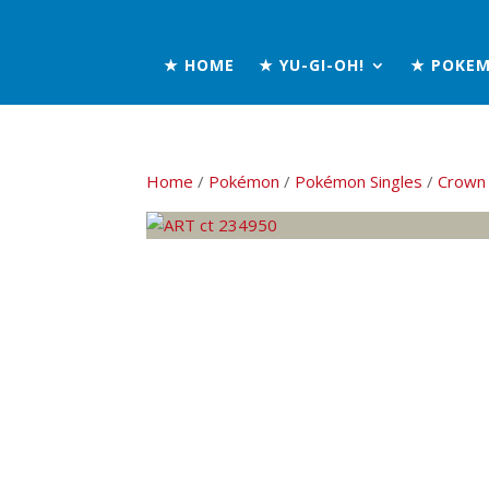
★ HOME
★ YU-GI-OH!
★ POKE
Home
/
Pokémon
/
Pokémon Singles
/
Crown 