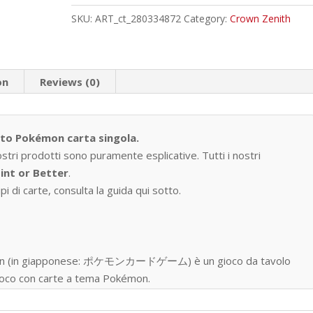
Uncommon
SKU:
ART_ct_280334872
Category:
Crown Zenith
quantity
on
Reviews (0)
tto Pokémon carta singola.
ostri prodotti sono puramente esplicative. Tutti i nostri
int or Better
.
i di carte, consulta la guida qui sotto.
okémon (in giapponese: ポケモンカードゲーム) è un gioco da tavolo
 gioco con carte a tema Pokémon.
one nell’ottobre del 1996, ad oggi sono state prodotte oltre