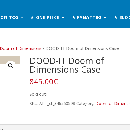
MON TCG
★ ONE PIECE
★ FANATTIK!
★ BLO
Doom of Dimensions
/ DOOD-IT Doom of Dimensions Case
DOOD-IT Doom of
Dimensions Case
845.00
€
Sold out!
SKU:
ART_ct_346560598
Category:
Doom of Dimensi
0)