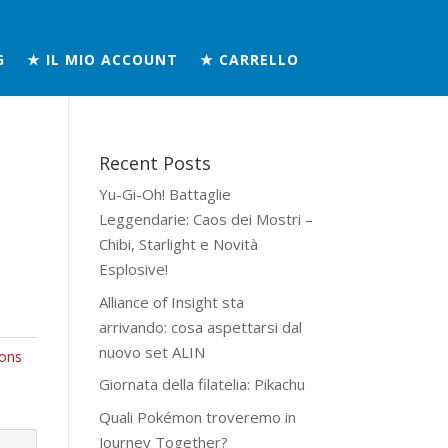
G
★ IL MIO ACCOUNT
★ CARRELLO
Recent Posts
Yu-Gi-Oh! Battaglie
Leggendarie: Caos dei Mostri –
Chibi, Starlight e Novità
Esplosive!
Alliance of Insight sta
arrivando: cosa aspettarsi dal
nuovo set ALIN
ons
Giornata della filatelia: Pikachu
Quali Pokémon troveremo in
Journey Together?