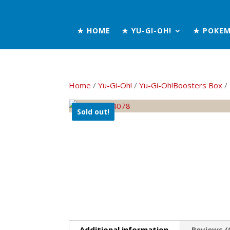
★ HOME
★ YU-GI-OH!
★ POKE
Home
/
Yu-Gi-Oh!
/
Yu-Gi-Oh!Boosters Box
/
Sold out!
Additional information
Reviews (