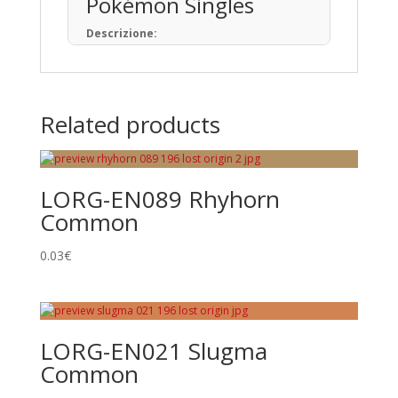
Pokémon Singles
Descrizione:
Il Gioco di Carte Collezionabili Pokémon (in
giapponese: ポケモンカードゲーム) è un
gioco da tavolo basato sulla raccolta, lo
scambio e il gioco con carte a tema
Related products
Pokémon.
Pubblicato per la prima volta in Giappone
nell’ottobre del 1996, ad oggi sono state
prodotte oltre 34,1 miliardi di carte
LORG-EN089 Rhyhorn
Pokémon in 13 lingue, distribuite in 76 paesi
e regioni.
Common
Tipi di Carte
0.03
€
Pokémon • Trainer • Energy
Rarità principali
Common
LORG-EN021 Slugma
Uncommon
Common
Rare
Promo