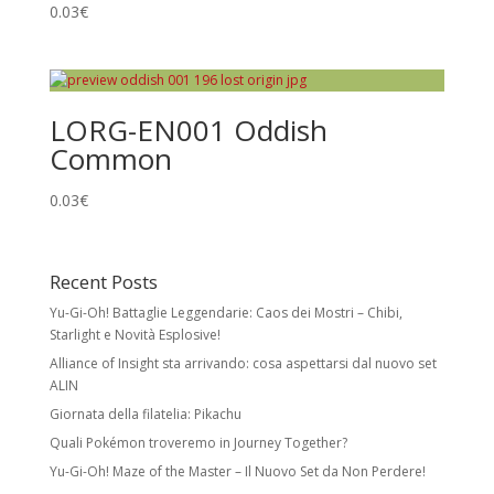
0.03
€
Holo Cards
Reverse Holo:
effetto foil su tutta la carta
tranne l’illustrazione. Non modifica rarità o
LORG-EN001 Oddish
numero collezionistico.
Common
Rare Holo:
stella nera e illustrazione foil.
Spesso esiste una versione identica senza
0.03
€
foil a rarità inferiore.
Ultra Rare:
foil con meccaniche speciali
Recent Posts
e/o design unico. Include Pokémon ex,
Yu-Gi-Oh! Battaglie Leggendarie: Caos dei Mostri – Chibi,
Pokémon Star, LV.X, LEGEND, Prime, EX, GX.
Starlight e Novità Esplosive!
Secret Rare
Alliance of Insight sta arrivando: cosa aspettarsi dal nuovo set
ALIN
Carte con numero collezionistico superiore
Giornata della filatelia: Pikachu
al numero indicato nel set. Di solito foil e
Quali Pokémon troveremo in Journey Together?
con design unico. Come le Rare Holo,
possono avere versioni equivalenti a rarità
Yu-Gi-Oh! Maze of the Master – Il Nuovo Set da Non Perdere!
inferiore.