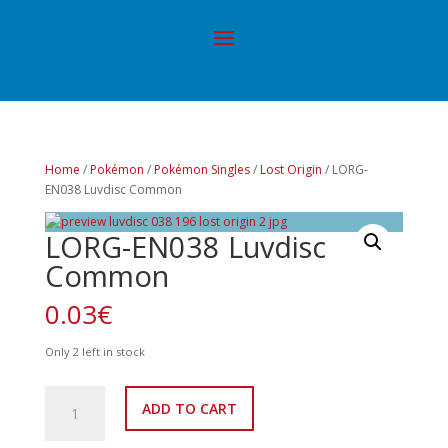
Home
/
Pokémon
/
Pokémon Singles
/
Lost Origin
/ LORG-
EN038 Luvdisc Common
LORG-EN038 Luvdisc
Common
0.03
€
Only 2 left in stock
LORG-
ADD TO CART
EN038
Luvdisc