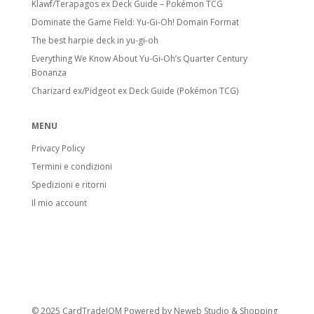
Klawf/Terapagos ex Deck Guide – Pokémon TCG
Stadi di Evoluzione
Dominate the Game Field: Yu-Gi-Oh! Domain Format
The best harpie deck in yu-gi-oh
Basic Pokémon:
Pokémon base. Anche
Everything We Know About Yu-Gi-Oh’s Quarter Century
Pikachu o Electabuzz sono Basic, anche se
Bonanza
si evolvono da Pokémon successivi.
Charizard ex/Pidgeot ex Deck Guide (Pokémon TCG)
Stage 1 Pokémon:
Evoluzione di
Pokémon base, include anche molti Fossil
MENU
Pokémon.
Privacy Policy
Stage 2 Pokémon:
Forma evolutiva
Termini e condizioni
finale.
Spedizioni e ritorni
Carte speciali
Il mio account
Pokémon V:
Introdotti con l’espansione
Sword & Shield. Hanno HP e attacchi
potenziati. Quando vanno KO, l’avversario
prende 2 carte Premio.
Pokémon VMAX:
Evolvono dai Pokémon
© 2025 CardTradeIOM Powered by
Neweb Studio
&
Shopping