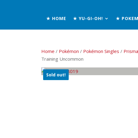
★ HOME
★ YU-GI-OH!
★ POKE
Home
/
Pokémon
/
Pokémon Singles
/
Prisma
Training Uncommon
Sold out!