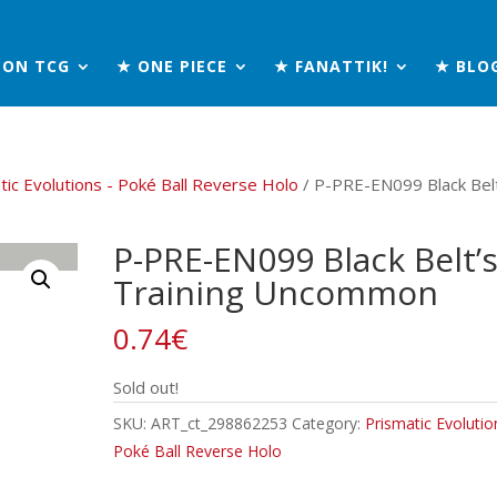
MON TCG
★ ONE PIECE
★ FANATTIK!
★ BLO
tic Evolutions - Poké Ball Reverse Holo
/ P-PRE-EN099 Black Bel
P-PRE-EN099 Black Belt’
Training Uncommon
0.74
€
Sold out!
SKU:
ART_ct_298862253
Category:
Prismatic Evolutio
Poké Ball Reverse Holo