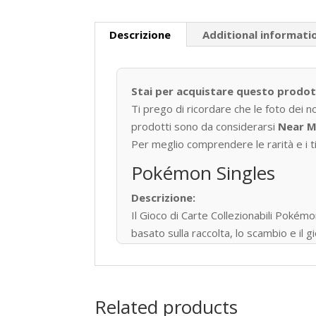
Descrizione
Additional informati
Stai per acquistare questo prodo
Ti prego di ricordare che le foto dei n
prodotti sono da considerarsi
Near M
Per meglio comprendere le rarità e i tip
Pokémon Singles
Descrizione:
Il Gioco di Carte Collezionabili P
basato sulla raccolta, lo scambio e il
Pubblicato per la prima volta in Giapp
34,1 miliardi di carte Pokémon in 13 lin
Tipi di Carte
Related products