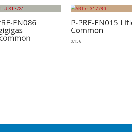
PRE-EN086
P-PRE-EN015 Litl
gigigas
Common
common
0.15
€
la carta tranne l’illustrazione. Non modifica rarità o numero
e foil. Spesso esiste una versione identica senza foil a rarità
ciali e/o design unico. Include Pokémon ex, Pokémon Star, LV.X,
ore al numero indicato nel set. Di solito foil e con design unico.