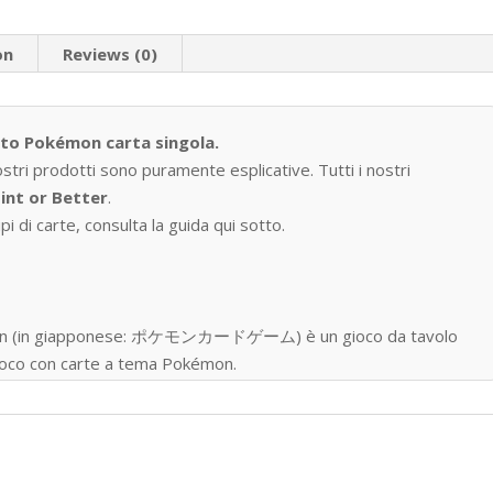
on
Reviews (0)
tto Pokémon carta singola.
ostri prodotti sono puramente esplicative. Tutti i nostri
int or Better
.
i di carte, consulta la guida qui sotto.
okémon (in giapponese: ポケモンカードゲーム) è un gioco da tavolo
 gioco con carte a tema Pokémon.
one nell’ottobre del 1996, ad oggi sono state prodotte oltre
gue, distribuite in 76 paesi e regioni.