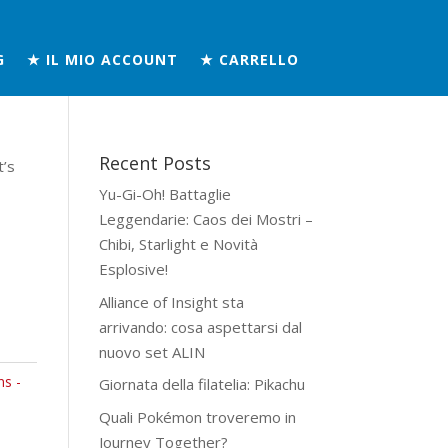
G
★ IL MIO ACCOUNT
★ CARRELLO
Recent Posts
t’s
Yu-Gi-Oh! Battaglie
Leggendarie: Caos dei Mostri –
s
Chibi, Starlight e Novità
Esplosive!
Alliance of Insight sta
arrivando: cosa aspettarsi dal
nuovo set ALIN
ns -
Giornata della filatelia: Pikachu
Quali Pokémon troveremo in
Journey Together?