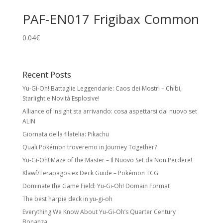
Holo Cards
PAF-EN017 Frigibax Common
Reverse Holo:
effetto foil su tutta la carta
0.04
€
tranne l’illustrazione. Non modifica rarità o
numero collezionistico.
Rare Holo:
stella nera e illustrazione foil.
Recent Posts
Spesso esiste una versione identica senza
Yu-Gi-Oh! Battaglie Leggendarie: Caos dei Mostri – Chibi,
foil a rarità inferiore.
Starlight e Novità Esplosive!
Ultra Rare:
foil con meccaniche speciali
Alliance of Insight sta arrivando: cosa aspettarsi dal nuovo set
e/o design unico. Include Pokémon ex,
ALIN
Pokémon Star, LV.X, LEGEND, Prime, EX, GX.
Giornata della filatelia: Pikachu
Quali Pokémon troveremo in Journey Together?
Secret Rare
Yu-Gi-Oh! Maze of the Master – Il Nuovo Set da Non Perdere!
Carte con numero collezionistico superiore
Klawf/Terapagos ex Deck Guide – Pokémon TCG
al numero indicato nel set. Di solito foil e
Dominate the Game Field: Yu-Gi-Oh! Domain Format
con design unico. Come le Rare Holo,
The best harpie deck in yu-gi-oh
possono avere versioni equivalenti a rarità
inferiore.
Everything We Know About Yu-Gi-Oh’s Quarter Century
Bonanza