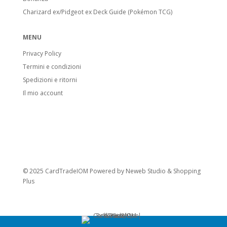
Stadi di Evoluzione
Charizard ex/Pidgeot ex Deck Guide (Pokémon TCG)
Basic Pokémon:
Pokémon base. Anche
Pikachu o Electabuzz sono Basic, anche se
MENU
si evolvono da Pokémon successivi.
Privacy Policy
Stage 1 Pokémon:
Evoluzione di
Termini e condizioni
Pokémon base, include anche molti Fossil
Spedizioni e ritorni
Pokémon.
Il mio account
Stage 2 Pokémon:
Forma evolutiva
finale.
Carte speciali
Pokémon V:
Introdotti con l’espansione
Sword & Shield. Hanno HP e attacchi
© 2025 CardTradeIOM Powered by
Neweb Studio
&
Shopping
potenziati. Quando vanno KO, l’avversario
Plus
prende 2 carte Premio.
Pokémon VMAX:
Evolvono dai Pokémon
V. Hanno gli HP più alti visti nel GCC