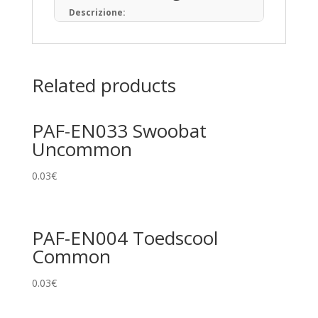
Descrizione:
Il Gioco di Carte Collezionabili Pokémon (in
giapponese: ポケモンカードゲーム) è un
gioco da tavolo basato sulla raccolta, lo
scambio e il gioco con carte a tema
Related products
Pokémon.
Pubblicato per la prima volta in Giappone
nell’ottobre del 1996, ad oggi sono state
PAF-EN033 Swoobat
prodotte oltre 34,1 miliardi di carte
Pokémon in 13 lingue, distribuite in 76 paesi
Uncommon
e regioni.
Tipi di Carte
0.03
€
Pokémon • Trainer • Energy
Rarità principali
PAF-EN004 Toedscool
Common
Common
Uncommon
0.03
€
Rare
Promo