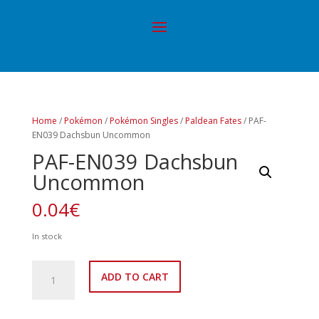
Home
/
Pokémon
/
Pokémon Singles
/
Paldean Fates
/ PAF-
EN039 Dachsbun Uncommon
PAF-EN039 Dachsbun
Uncommon
0.04
€
In stock
PAF-
ADD TO CART
EN039
Dachsbun
Uncommon