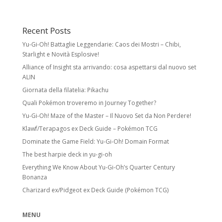
Rare Holo:
stella nera e illustrazione foil.
Spesso esiste una versione identica senza
Recent Posts
foil a rarità inferiore.
Yu-Gi-Oh! Battaglie Leggendarie: Caos dei Mostri – Chibi,
Ultra Rare:
foil con meccaniche speciali
Starlight e Novità Esplosive!
e/o design unico. Include Pokémon ex,
Alliance of Insight sta arrivando: cosa aspettarsi dal nuovo set
Pokémon Star, LV.X, LEGEND, Prime, EX, GX.
ALIN
Giornata della filatelia: Pikachu
Secret Rare
Quali Pokémon troveremo in Journey Together?
Carte con numero collezionistico superiore
Yu-Gi-Oh! Maze of the Master – Il Nuovo Set da Non Perdere!
al numero indicato nel set. Di solito foil e
Klawf/Terapagos ex Deck Guide – Pokémon TCG
con design unico. Come le Rare Holo,
possono avere versioni equivalenti a rarità
Dominate the Game Field: Yu-Gi-Oh! Domain Format
inferiore.
The best harpie deck in yu-gi-oh
Stadi di Evoluzione
Everything We Know About Yu-Gi-Oh’s Quarter Century
Bonanza
Basic Pokémon:
Pokémon base. Anche
Charizard ex/Pidgeot ex Deck Guide (Pokémon TCG)
Pikachu o Electabuzz sono Basic, anche se
si evolvono da Pokémon successivi.
MENU
Stage 1 Pokémon:
Evoluzione di