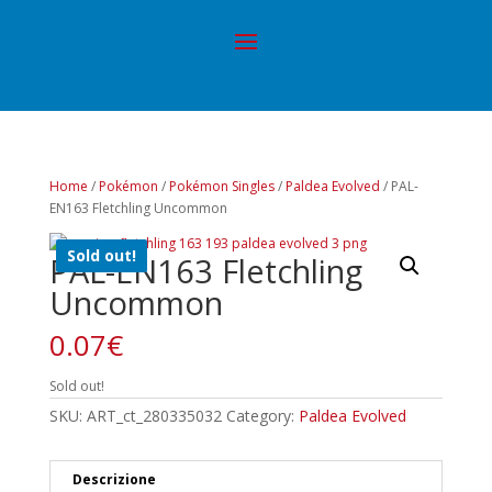
Home
/
Pokémon
/
Pokémon Singles
/
Paldea Evolved
/ PAL-
EN163 Fletchling Uncommon
Sold out!
PAL-EN163 Fletchling
Uncommon
0.07
€
Sold out!
SKU:
ART_ct_280335032
Category:
Paldea Evolved
Descrizione