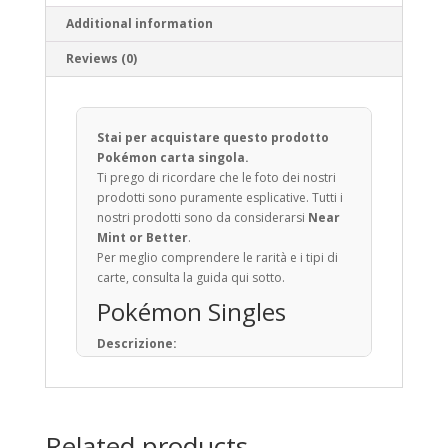
Additional information
Reviews (0)
Stai per acquistare questo prodotto
Pokémon carta singola.
Ti prego di ricordare che le foto dei nostri
prodotti sono puramente esplicative. Tutti i
nostri prodotti sono da considerarsi
Near
Mint or Better
.
Per meglio comprendere le rarità e i tipi di
carte, consulta la guida qui sotto.
Pokémon Singles
Descrizione:
Il Gioco di Carte Collezionabili Pokémon (in
giapponese: ポケモンカードゲーム) è un
gioco da tavolo basato sulla raccolta, lo
scambio e il gioco con carte a tema
Related products
Pokémon.