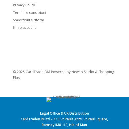
Privacy Policy
Pokémon base, include anche molti Fossil
Termini e condizioni
Pokémon.
Spedizioni e ritorni
Stage 2 Pokémon:
Forma evolutiva
Il mio account
finale.
Carte speciali
Pokémon V:
Introdotti con l’espansione
Sword & Shield. Hanno HP e attacchi
potenziati. Quando vanno KO, l’avversario
© 2025 CardTradeIOM Powered by
Neweb Studio
&
Shopping
prende 2 carte Premio.
Plus
Pokémon VMAX:
Evolvono dai Pokémon
V. Hanno gli HP più alti visti nel GCC
Pokémon e attacchi devastanti. Quando
vanno KO, l’avversario prende 3 carte
Premio.
Legal Office & UK Distribution
CardTradeIOM ltd – 118 St Pauls Apts, St Paul Square,
Varianti speciali
Ramsey IM8 1LE, Isle of Man