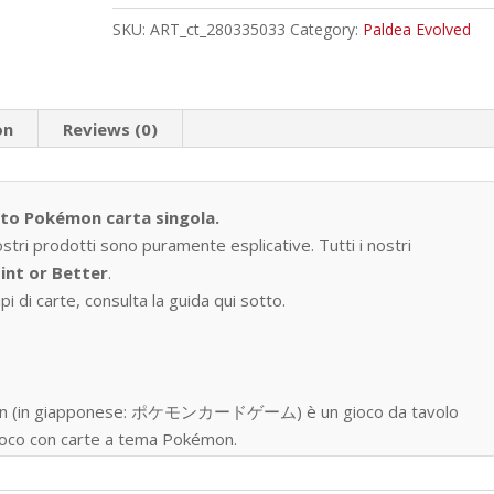
quantity
SKU:
ART_ct_280335033
Category:
Paldea Evolved
on
Reviews (0)
tto Pokémon carta singola.
ostri prodotti sono puramente esplicative. Tutti i nostri
int or Better
.
i di carte, consulta la guida qui sotto.
okémon (in giapponese: ポケモンカードゲーム) è un gioco da tavolo
 gioco con carte a tema Pokémon.
one nell’ottobre del 1996, ad oggi sono state prodotte oltre