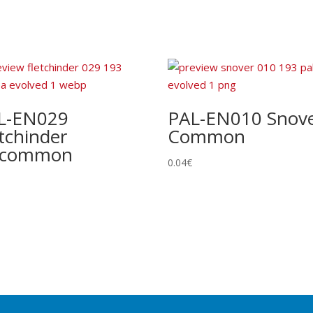
gue, distribuite in 76 paesi e regioni.
L-EN029
PAL-EN010 Snov
tchinder
Common
common
0.04
€
la carta tranne l’illustrazione. Non modifica rarità o numero
e foil. Spesso esiste una versione identica senza foil a rarità
ciali e/o design unico. Include Pokémon ex, Pokémon Star, LV.X,