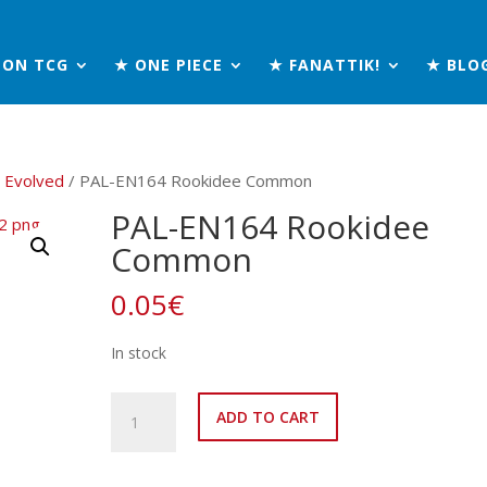
MON TCG
★ ONE PIECE
★ FANATTIK!
★ BLO
 Evolved
/ PAL-EN164 Rookidee Common
PAL-EN164 Rookidee
Common
0.05
€
In stock
PAL-
ADD TO CART
EN164
Rookidee
Common