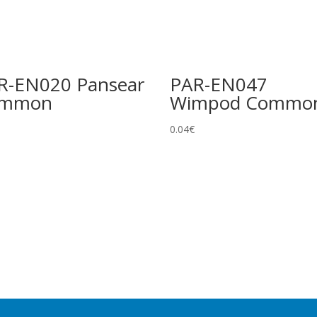
gue, distribuite in 76 paesi e regioni.
R-EN020 Pansear
PAR-EN047
ommon
Wimpod Commo
0.04
€
la carta tranne l’illustrazione. Non modifica rarità o numero
e foil. Spesso esiste una versione identica senza foil a rarità
ciali e/o design unico. Include Pokémon ex, Pokémon Star, LV.X,