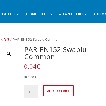
MON TCG
★ ONE PIECE
★ FANATTIK!
★ BLO
x Rift
/ PAR-EN152 Swablu Common
PAR-EN152 Swablu
Common
0.04
€
In stock
PAR-
ADD TO CART
EN152
Swablu
Common