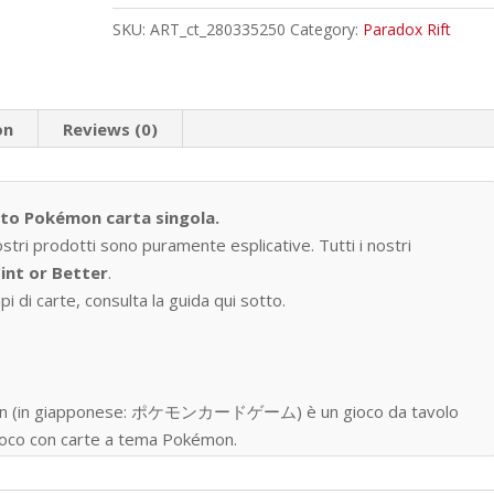
quantity
SKU:
ART_ct_280335250
Category:
Paradox Rift
on
Reviews (0)
tto Pokémon carta singola.
ostri prodotti sono puramente esplicative. Tutti i nostri
int or Better
.
i di carte, consulta la guida qui sotto.
okémon (in giapponese: ポケモンカードゲーム) è un gioco da tavolo
 gioco con carte a tema Pokémon.
one nell’ottobre del 1996, ad oggi sono state prodotte oltre