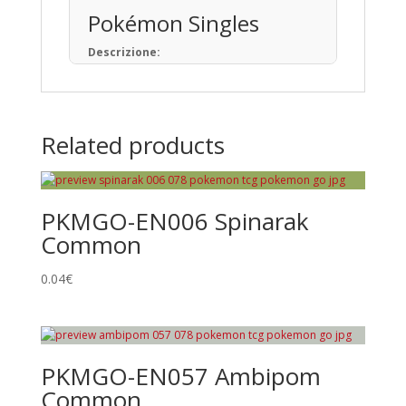
Pokémon Singles
Descrizione:
Il Gioco di Carte Collezionabili Pokémon (in
giapponese: ポケモンカードゲーム) è un
gioco da tavolo basato sulla raccolta, lo
scambio e il gioco con carte a tema
Related products
Pokémon.
Pubblicato per la prima volta in Giappone
nell’ottobre del 1996, ad oggi sono state
prodotte oltre 34,1 miliardi di carte
PKMGO-EN006 Spinarak
Pokémon in 13 lingue, distribuite in 76 paesi
e regioni.
Common
Tipi di Carte
0.04
€
Pokémon • Trainer • Energy
Rarità principali
Common
PKMGO-EN057 Ambipom
Uncommon
Common
Rare