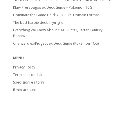
inferiore.
Klawf/Terapagos ex Deck Guide – Pokémon TCG
Stadi di Evoluzione
Dominate the Game Field: Yu-Gi-Oh! Domain Format
The best harpie deck in yu-gi-oh
Basic Pokémon:
Pokémon base. Anche
Everything We Know About Yu-Gi-Oh’s Quarter Century
Pikachu o Electabuzz sono Basic, anche se
Bonanza
si evolvono da Pokémon successivi.
Charizard ex/Pidgeot ex Deck Guide (Pokémon TCG)
Stage 1 Pokémon:
Evoluzione di
Pokémon base, include anche molti Fossil
MENU
Pokémon.
Privacy Policy
Stage 2 Pokémon:
Forma evolutiva
Termini e condizioni
finale.
Spedizioni e ritorni
Carte speciali
Il mio account
Pokémon V:
Introdotti con l’espansione
Sword & Shield. Hanno HP e attacchi
potenziati. Quando vanno KO, l’avversario
prende 2 carte Premio.
Pokémon VMAX:
Evolvono dai Pokémon