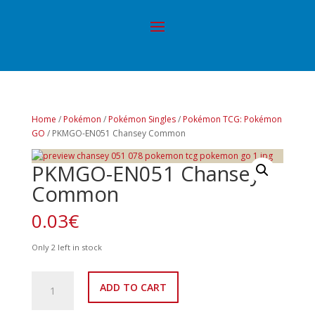
Home
/
Pokémon
/
Pokémon Singles
/
Pokémon TCG: Pokémon
GO
/ PKMGO-EN051 Chansey Common
PKMGO-EN051 Chansey
Common
0.03
€
Only 2 left in stock
PKMGO-
ADD TO CART
EN051
Chansey