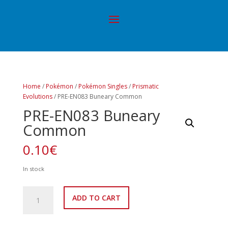
Home
/
Pokémon
/
Pokémon Singles
/
Prismatic
Evolutions
/ PRE-EN083 Buneary Common
PRE-EN083 Buneary
Common
0.10
€
In stock
PRE-
ADD TO CART
EN083
Buneary
Common