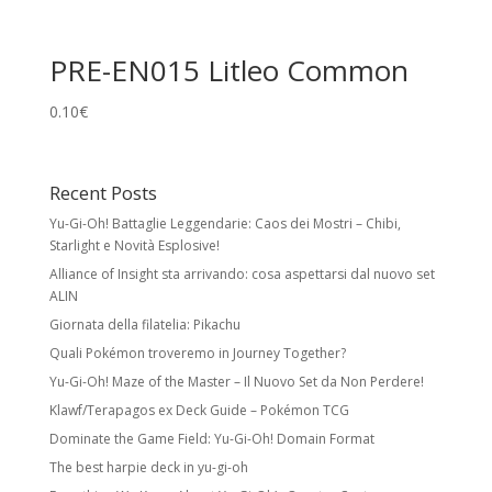
Holo Cards
PRE-EN015 Litleo Common
Reverse Holo:
effetto foil su tutta la carta
tranne l’illustrazione. Non modifica rarità o
0.10
€
numero collezionistico.
Rare Holo:
stella nera e illustrazione foil.
Spesso esiste una versione identica senza
Recent Posts
foil a rarità inferiore.
Yu-Gi-Oh! Battaglie Leggendarie: Caos dei Mostri – Chibi,
Ultra Rare:
foil con meccaniche speciali
Starlight e Novità Esplosive!
e/o design unico. Include Pokémon ex,
Alliance of Insight sta arrivando: cosa aspettarsi dal nuovo set
Pokémon Star, LV.X, LEGEND, Prime, EX, GX.
ALIN
Giornata della filatelia: Pikachu
Secret Rare
Quali Pokémon troveremo in Journey Together?
Carte con numero collezionistico superiore
Yu-Gi-Oh! Maze of the Master – Il Nuovo Set da Non Perdere!
al numero indicato nel set. Di solito foil e
Klawf/Terapagos ex Deck Guide – Pokémon TCG
con design unico. Come le Rare Holo,
Dominate the Game Field: Yu-Gi-Oh! Domain Format
possono avere versioni equivalenti a rarità
inferiore.
The best harpie deck in yu-gi-oh