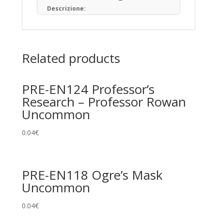
Descrizione:
Il Gioco di Carte Collezionabili Pokémon (in
giapponese: ポケモンカードゲーム) è un
gioco da tavolo basato sulla raccolta, lo
scambio e il gioco con carte a tema
Related products
Pokémon.
Pubblicato per la prima volta in Giappone
nell’ottobre del 1996, ad oggi sono state
PRE-EN124 Professor’s
prodotte oltre 34,1 miliardi di carte
Pokémon in 13 lingue, distribuite in 76 paesi
Research – Professor Rowan
e regioni.
Uncommon
Tipi di Carte
0.04
€
Pokémon • Trainer • Energy
Rarità principali
Common
PRE-EN118 Ogre’s Mask
Uncommon
Uncommon
Rare
0.04
€
Promo