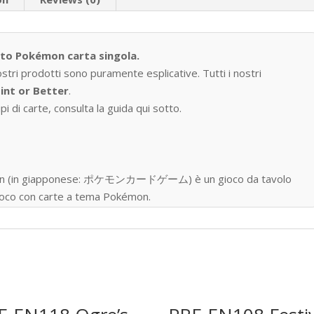
tto Pokémon carta singola.
ostri prodotti sono puramente esplicative. Tutti i nostri
int or Better
.
i di carte, consulta la guida qui sotto.
okémon (in giapponese: ポケモンカードゲーム) è un gioco da tavolo
 gioco con carte a tema Pokémon.
one nell’ottobre del 1996, ad oggi sono state prodotte oltre
gue, distribuite in 76 paesi e regioni.