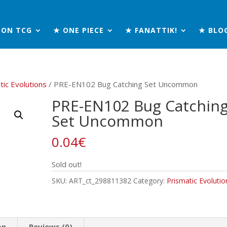
MON TCG
★ ONE PIECE
★ FANATTIK!
★ BLO
tic Evolutions
/ PRE-EN102 Bug Catching Set Uncommon
PRE-EN102 Bug Catchin
Set Uncommon
0.04
€
Sold out!
SKU:
ART_ct_298811382
Category:
Prismatic Evolutio
on
Reviews (0)