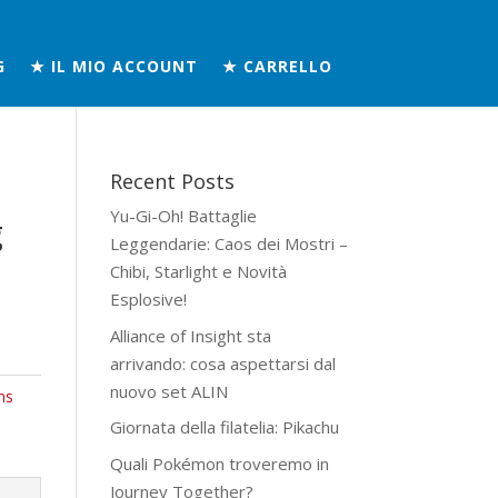
G
★ IL MIO ACCOUNT
★ CARRELLO
Recent Posts
Yu-Gi-Oh! Battaglie
g
Leggendarie: Caos dei Mostri –
Chibi, Starlight e Novità
Esplosive!
Alliance of Insight sta
arrivando: cosa aspettarsi dal
nuovo set ALIN
ns
Giornata della filatelia: Pikachu
Quali Pokémon troveremo in
Journey Together?