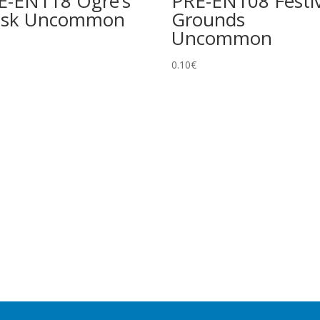
E-EN118 Ogre’s
PRE-EN108 Festiv
sk Uncommon
Grounds
Uncommon
0.10
€
la carta tranne l’illustrazione. Non modifica rarità o numero
e foil. Spesso esiste una versione identica senza foil a rarità
ciali e/o design unico. Include Pokémon ex, Pokémon Star, LV.X,
ore al numero indicato nel set. Di solito foil e con design unico.
oni equivalenti a rarità inferiore.