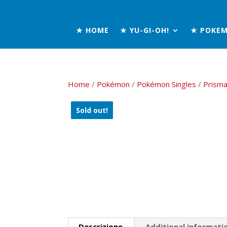
★ HOME
★ YU-GI-OH!
★ POKE
Home
/
Pokémon
/
Pokémon Singles
/
Prisma
Sold out!
Descrizione
Additional informati