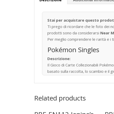
Stai per acquistare questo prodo
Ti prego di ricordare che le foto dei n
prodotti sono da considerarsi
Near M
Per meglio comprendere le rarità e i tip
Pokémon Singles
Descrizione:
Il Gioco di Carte Collezionabili P
basato sulla raccolta, lo scambio e il
Pubblicato per la prima volta in Giapp
34,1 miliardi di carte Pokémon in 13 lin
Tipi di Carte
Related products
Pokémon • Trainer • Energy
Rarità principali