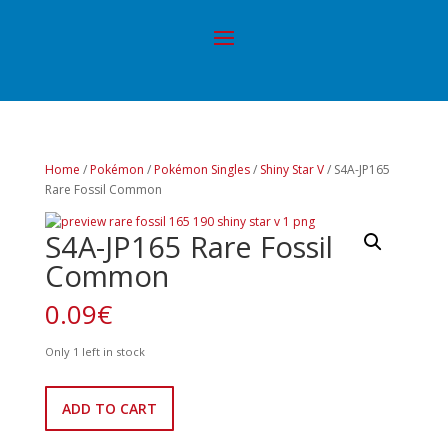
Home
/
Pokémon
/
Pokémon Singles
/
Shiny Star V
/ S4A-JP165
Rare Fossil Common
S4A-JP165 Rare Fossil
Common
0.09
€
Only 1 left in stock
S4A-
ADD TO CART
JP165
Rare