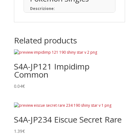
Descrizione:
Il Gioco di Carte Collezionabili Pokémon (in
giapponese: ポケモンカードゲーム) è un
gioco da tavolo basato sulla raccolta, lo
scambio e il gioco con carte a tema
Related products
Pokémon.
Pubblicato per la prima volta in Giappone
nell’ottobre del 1996, ad oggi sono state
prodotte oltre 34,1 miliardi di carte
S4A-JP121 Impidimp
Pokémon in 13 lingue, distribuite in 76 paesi
e regioni.
Common
Tipi di Carte
0.04
€
Pokémon • Trainer • Energy
Rarità principali
Common
S4A-JP234 Eiscue Secret Rare
Uncommon
Rare
1.39
€
Promo