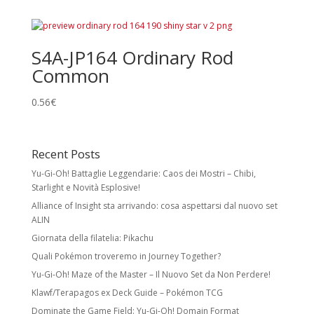
Holo Cards
Reverse Holo:
effetto foil su tutta la carta
S4A-JP164 Ordinary Rod
tranne l’illustrazione. Non modifica rarità o
Common
numero collezionistico.
Rare Holo:
stella nera e illustrazione foil.
0.56
€
Spesso esiste una versione identica senza
foil a rarità inferiore.
Recent Posts
Ultra Rare:
foil con meccaniche speciali
Yu-Gi-Oh! Battaglie Leggendarie: Caos dei Mostri – Chibi,
e/o design unico. Include Pokémon ex,
Starlight e Novità Esplosive!
Pokémon Star, LV.X, LEGEND, Prime, EX, GX.
Alliance of Insight sta arrivando: cosa aspettarsi dal nuovo set
ALIN
Secret Rare
Giornata della filatelia: Pikachu
Carte con numero collezionistico superiore
Quali Pokémon troveremo in Journey Together?
al numero indicato nel set. Di solito foil e
Yu-Gi-Oh! Maze of the Master – Il Nuovo Set da Non Perdere!
con design unico. Come le Rare Holo,
possono avere versioni equivalenti a rarità
Klawf/Terapagos ex Deck Guide – Pokémon TCG
inferiore.
Dominate the Game Field: Yu-Gi-Oh! Domain Format