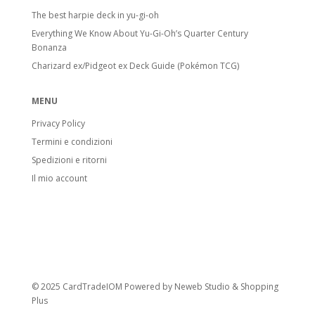
Stadi di Evoluzione
The best harpie deck in yu-gi-oh
Everything We Know About Yu-Gi-Oh’s Quarter Century
Basic Pokémon:
Pokémon base. Anche
Bonanza
Pikachu o Electabuzz sono Basic, anche se
Charizard ex/Pidgeot ex Deck Guide (Pokémon TCG)
si evolvono da Pokémon successivi.
Stage 1 Pokémon:
Evoluzione di
MENU
Pokémon base, include anche molti Fossil
Privacy Policy
Pokémon.
Termini e condizioni
Stage 2 Pokémon:
Forma evolutiva
Spedizioni e ritorni
finale.
Il mio account
Carte speciali
Pokémon V:
Introdotti con l’espansione
Sword & Shield. Hanno HP e attacchi
potenziati. Quando vanno KO, l’avversario
prende 2 carte Premio.
© 2025 CardTradeIOM Powered by
Neweb Studio
&
Shopping
Pokémon VMAX:
Evolvono dai Pokémon
Plus
V. Hanno gli HP più alti visti nel GCC