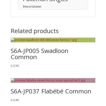
Descrizione:
Il Gioco di Carte Collezionabili Pokémon (in
giapponese: ポケモンカードゲーム) è un
gioco da tavolo basato sulla raccolta, lo
scambio e il gioco con carte a tema
Related products
Pokémon.
Pubblicato per la prima volta in Giappone
nell’ottobre del 1996, ad oggi sono state
prodotte oltre 34,1 miliardi di carte
S6A-JP005 Swadloon
Pokémon in 13 lingue, distribuite in 76 paesi
e regioni.
Common
Tipi di Carte
0.03
€
Pokémon • Trainer • Energy
Rarità principali
Common
S6A-JP037 Flabébé Common
Uncommon
Rare
0.04
€
Promo