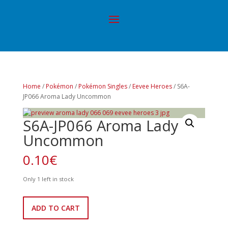
Home
/
Pokémon
/
Pokémon Singles
/
Eevee Heroes
/ S6A-
JP066 Aroma Lady Uncommon
S6A-JP066 Aroma Lady
Uncommon
0.10
€
Only 1 left in stock
S6A-
ADD TO CART
JP066
Aroma