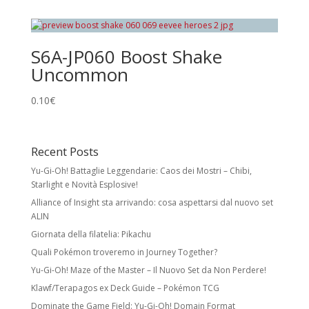
Holo Cards
Reverse Holo:
effetto foil su tutta la carta
S6A-JP060 Boost Shake
tranne l’illustrazione. Non modifica rarità o
Uncommon
numero collezionistico.
Rare Holo:
stella nera e illustrazione foil.
0.10
€
Spesso esiste una versione identica senza
foil a rarità inferiore.
Recent Posts
Ultra Rare:
foil con meccaniche speciali
Yu-Gi-Oh! Battaglie Leggendarie: Caos dei Mostri – Chibi,
e/o design unico. Include Pokémon ex,
Starlight e Novità Esplosive!
Pokémon Star, LV.X, LEGEND, Prime, EX, GX.
Alliance of Insight sta arrivando: cosa aspettarsi dal nuovo set
ALIN
Secret Rare
Giornata della filatelia: Pikachu
Carte con numero collezionistico superiore
Quali Pokémon troveremo in Journey Together?
al numero indicato nel set. Di solito foil e
Yu-Gi-Oh! Maze of the Master – Il Nuovo Set da Non Perdere!
con design unico. Come le Rare Holo,
possono avere versioni equivalenti a rarità
Klawf/Terapagos ex Deck Guide – Pokémon TCG
inferiore.
Dominate the Game Field: Yu-Gi-Oh! Domain Format