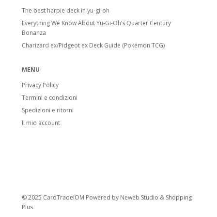
Stadi di Evoluzione
The best harpie deck in yu-gi-oh
Everything We Know About Yu-Gi-Oh’s Quarter Century
Basic Pokémon:
Pokémon base. Anche
Bonanza
Pikachu o Electabuzz sono Basic, anche se
Charizard ex/Pidgeot ex Deck Guide (Pokémon TCG)
si evolvono da Pokémon successivi.
Stage 1 Pokémon:
Evoluzione di
MENU
Pokémon base, include anche molti Fossil
Privacy Policy
Pokémon.
Termini e condizioni
Stage 2 Pokémon:
Forma evolutiva
Spedizioni e ritorni
finale.
Il mio account
Carte speciali
Pokémon V:
Introdotti con l’espansione
Sword & Shield. Hanno HP e attacchi
potenziati. Quando vanno KO, l’avversario
prende 2 carte Premio.
© 2025 CardTradeIOM Powered by
Neweb Studio
&
Shopping
Pokémon VMAX:
Evolvono dai Pokémon
Plus
V. Hanno gli HP più alti visti nel GCC