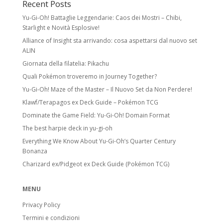
Recent Posts
Spesso esiste una versione identica senza
Yu-Gi-Oh! Battaglie Leggendarie: Caos dei Mostri – Chibi,
foil a rarità inferiore.
Starlight e Novità Esplosive!
Ultra Rare:
foil con meccaniche speciali
Alliance of Insight sta arrivando: cosa aspettarsi dal nuovo set
e/o design unico. Include Pokémon ex,
ALIN
Pokémon Star, LV.X, LEGEND, Prime, EX, GX.
Giornata della filatelia: Pikachu
Quali Pokémon troveremo in Journey Together?
Secret Rare
Yu-Gi-Oh! Maze of the Master – Il Nuovo Set da Non Perdere!
Carte con numero collezionistico superiore
Klawf/Terapagos ex Deck Guide – Pokémon TCG
al numero indicato nel set. Di solito foil e
Dominate the Game Field: Yu-Gi-Oh! Domain Format
con design unico. Come le Rare Holo,
The best harpie deck in yu-gi-oh
possono avere versioni equivalenti a rarità
inferiore.
Everything We Know About Yu-Gi-Oh’s Quarter Century
Bonanza
Stadi di Evoluzione
Charizard ex/Pidgeot ex Deck Guide (Pokémon TCG)
Basic Pokémon:
Pokémon base. Anche
Pikachu o Electabuzz sono Basic, anche se
MENU
si evolvono da Pokémon successivi.
Privacy Policy
Stage 1 Pokémon:
Evoluzione di
Termini e condizioni