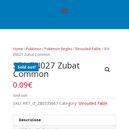
Home
/
Pokémon
/
Pokémon Singles
/
Shrouded Fable
/ SFA-
EN027 Zubat Common
SFA-EN027 Zubat
Sold out!
Common
0.09
€
Sold out!
SKU:
ART_ct_280335667
Category:
Shrouded Fable
Descrizione