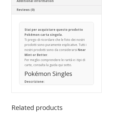
Additional information
Reviews (0)
Stai per acquistare questo prodotto
Pokémon carta singola.
Ti prego di ricordare che le foto dei nostri
prodotti sono puramente esplicative. Tutti i
nostri prodotti sono da considerarsi
Near
Mint or Better
.
Per meglio comprendere le rarità e i tipi di
carte, consulta la guida qui sotto.
Pokémon Singles
Descrizione:
Il Gioco di Carte Collezionabili Pokémon (in
giapponese: ポケモンカードゲーム) è un
gioco da tavolo basato sulla raccolta, lo
scambio e il gioco con carte a tema
Related products
Pokémon.
Pubblicato per la prima volta in Giappone