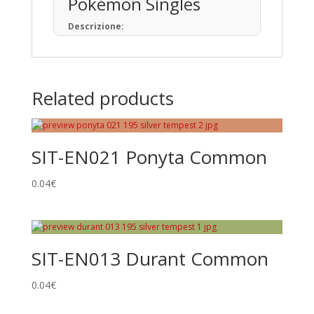
Pokémon Singles
Descrizione:
Il Gioco di Carte Collezionabili Pokémon (in
giapponese: ポケモンカードゲーム) è un
gioco da tavolo basato sulla raccolta, lo
scambio e il gioco con carte a tema
Related products
Pokémon.
Pubblicato per la prima volta in Giappone
nell’ottobre del 1996, ad oggi sono state
prodotte oltre 34,1 miliardi di carte
SIT-EN021 Ponyta Common
Pokémon in 13 lingue, distribuite in 76 paesi
e regioni.
0.04
€
Tipi di Carte
Pokémon • Trainer • Energy
Rarità principali
SIT-EN013 Durant Common
Common
Uncommon
0.04
€
Rare
Promo