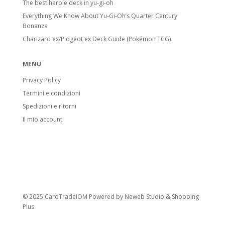
The best harpie deck in yu-gi-oh
Stadi di Evoluzione
Everything We Know About Yu-Gi-Oh’s Quarter Century
Bonanza
Basic Pokémon:
Pokémon base. Anche
Charizard ex/Pidgeot ex Deck Guide (Pokémon TCG)
Pikachu o Electabuzz sono Basic, anche se
si evolvono da Pokémon successivi.
MENU
Stage 1 Pokémon:
Evoluzione di
Privacy Policy
Pokémon base, include anche molti Fossil
Termini e condizioni
Pokémon.
Spedizioni e ritorni
Stage 2 Pokémon:
Forma evolutiva
Il mio account
finale.
Carte speciali
Pokémon V:
Introdotti con l’espansione
Sword & Shield. Hanno HP e attacchi
potenziati. Quando vanno KO, l’avversario
© 2025 CardTradeIOM Powered by
Neweb Studio
&
Shopping
prende 2 carte Premio.
Plus
Pokémon VMAX:
Evolvono dai Pokémon