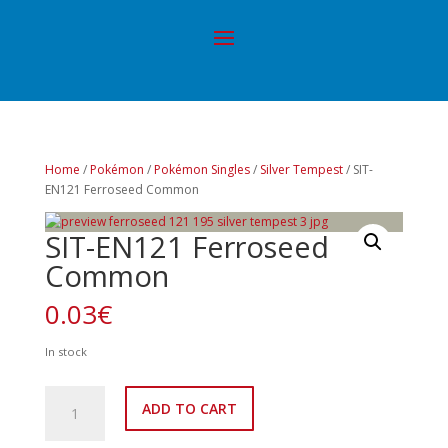
Home
/
Pokémon
/
Pokémon Singles
/
Silver Tempest
/ SIT-
EN121 Ferroseed Common
SIT-EN121 Ferroseed
Common
0.03
€
In stock
SIT-
ADD TO CART
EN121
Ferroseed