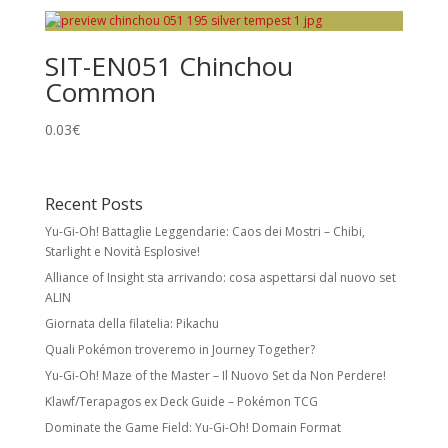
Holo Cards
SIT-EN051 Chinchou
Reverse Holo:
effetto foil su tutta la carta
Common
tranne l’illustrazione. Non modifica rarità o
numero collezionistico.
0.03
€
Rare Holo:
stella nera e illustrazione foil.
Spesso esiste una versione identica senza
Recent Posts
foil a rarità inferiore.
Yu-Gi-Oh! Battaglie Leggendarie: Caos dei Mostri – Chibi,
Ultra Rare:
foil con meccaniche speciali
Starlight e Novità Esplosive!
e/o design unico. Include Pokémon ex,
Alliance of Insight sta arrivando: cosa aspettarsi dal nuovo set
Pokémon Star, LV.X, LEGEND, Prime, EX, GX.
ALIN
Giornata della filatelia: Pikachu
Secret Rare
Quali Pokémon troveremo in Journey Together?
Carte con numero collezionistico superiore
Yu-Gi-Oh! Maze of the Master – Il Nuovo Set da Non Perdere!
al numero indicato nel set. Di solito foil e
Klawf/Terapagos ex Deck Guide – Pokémon TCG
con design unico. Come le Rare Holo,
possono avere versioni equivalenti a rarità
Dominate the Game Field: Yu-Gi-Oh! Domain Format
inferiore.