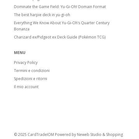
Stadi di Evoluzione
Dominate the Game Field: Yu-Gi-Oh! Domain Format
The best harpie deck in yu-gi-oh
Basic Pokémon:
Pokémon base. Anche
Everything We Know About Yu-Gi-Oh’s Quarter Century
Pikachu o Electabuzz sono Basic, anche se
Bonanza
si evolvono da Pokémon successivi.
Charizard ex/Pidgeot ex Deck Guide (Pokémon TCG)
Stage 1 Pokémon:
Evoluzione di
Pokémon base, include anche molti Fossil
MENU
Pokémon.
Privacy Policy
Stage 2 Pokémon:
Forma evolutiva
Termini e condizioni
finale.
Spedizioni e ritorni
Carte speciali
Il mio account
Pokémon V:
Introdotti con l’espansione
Sword & Shield. Hanno HP e attacchi
potenziati. Quando vanno KO, l’avversario
prende 2 carte Premio.
Pokémon VMAX:
Evolvono dai Pokémon
© 2025 CardTradeIOM Powered by
Neweb Studio
&
Shopping
V. Hanno gli HP più alti visti nel GCC