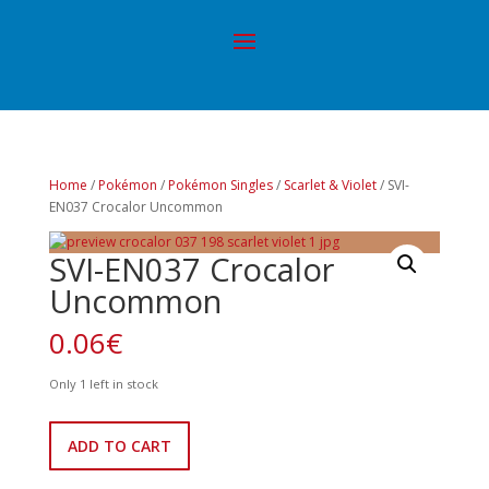
Home
/
Pokémon
/
Pokémon Singles
/
Scarlet & Violet
/ SVI-
EN037 Crocalor Uncommon
SVI-EN037 Crocalor
Uncommon
0.06
€
Only 1 left in stock
SVI-
ADD TO CART
EN037
Crocalor