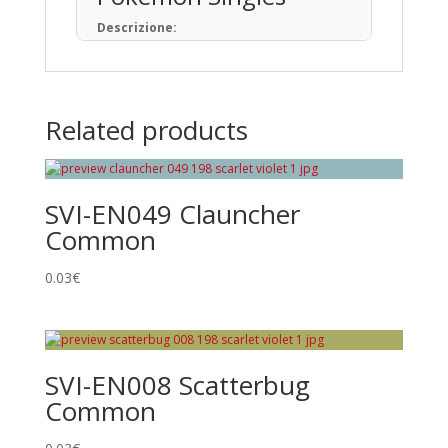
Descrizione:
Il Gioco di Carte Collezionabili Pokémon (in
giapponese: ポケモンカードゲーム) è un
gioco da tavolo basato sulla raccolta, lo
scambio e il gioco con carte a tema
Related products
Pokémon.
Pubblicato per la prima volta in Giappone
nell’ottobre del 1996, ad oggi sono state
prodotte oltre 34,1 miliardi di carte
SVI-EN049 Clauncher
Pokémon in 13 lingue, distribuite in 76 paesi
e regioni.
Common
Tipi di Carte
0.03
€
Pokémon • Trainer • Energy
Rarità principali
Common
SVI-EN008 Scatterbug
Uncommon
Common
Rare
Promo