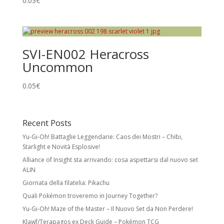
0.03
€
Holo Cards
Reverse Holo:
effetto foil su tutta la carta
tranne l’illustrazione. Non modifica rarità o
SVI-EN002 Heracross
numero collezionistico.
Uncommon
Rare Holo:
stella nera e illustrazione foil.
Spesso esiste una versione identica senza
0.05
€
foil a rarità inferiore.
Ultra Rare:
foil con meccaniche speciali
Recent Posts
e/o design unico. Include Pokémon ex,
Yu-Gi-Oh! Battaglie Leggendarie: Caos dei Mostri – Chibi,
Pokémon Star, LV.X, LEGEND, Prime, EX, GX.
Starlight e Novità Esplosive!
Secret Rare
Alliance of Insight sta arrivando: cosa aspettarsi dal nuovo set
ALIN
Carte con numero collezionistico superiore
Giornata della filatelia: Pikachu
al numero indicato nel set. Di solito foil e
Quali Pokémon troveremo in Journey Together?
con design unico. Come le Rare Holo,
possono avere versioni equivalenti a rarità
Yu-Gi-Oh! Maze of the Master – Il Nuovo Set da Non Perdere!
inferiore.
Klawf/Terapagos ex Deck Guide – Pokémon TCG