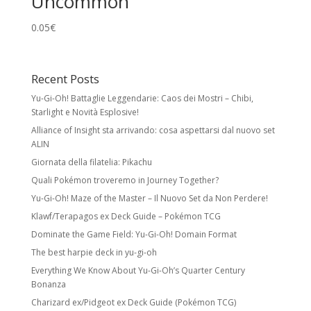
Uncommon
Rare Holo:
stella nera e illustrazione foil.
Spesso esiste una versione identica senza
0.05
€
foil a rarità inferiore.
Ultra Rare:
foil con meccaniche speciali
Recent Posts
e/o design unico. Include Pokémon ex,
Yu-Gi-Oh! Battaglie Leggendarie: Caos dei Mostri – Chibi,
Pokémon Star, LV.X, LEGEND, Prime, EX, GX.
Starlight e Novità Esplosive!
Secret Rare
Alliance of Insight sta arrivando: cosa aspettarsi dal nuovo set
ALIN
Carte con numero collezionistico superiore
Giornata della filatelia: Pikachu
al numero indicato nel set. Di solito foil e
Quali Pokémon troveremo in Journey Together?
con design unico. Come le Rare Holo,
possono avere versioni equivalenti a rarità
Yu-Gi-Oh! Maze of the Master – Il Nuovo Set da Non Perdere!
inferiore.
Klawf/Terapagos ex Deck Guide – Pokémon TCG
Stadi di Evoluzione
Dominate the Game Field: Yu-Gi-Oh! Domain Format
The best harpie deck in yu-gi-oh
Basic Pokémon:
Pokémon base. Anche
Everything We Know About Yu-Gi-Oh’s Quarter Century
Pikachu o Electabuzz sono Basic, anche se
Bonanza
si evolvono da Pokémon successivi.
Charizard ex/Pidgeot ex Deck Guide (Pokémon TCG)
Stage 1 Pokémon:
Evoluzione di