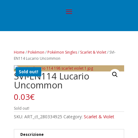
Home
/
Pokémon
/
Pokémon Singles
/
Scarlet & Violet
/ SVI-
EN114 Lucario Uncommon
Sold out!
SVI-EN114 Lucario
Uncommon
0.03
€
Sold out!
SKU:
ART_ct_280334925
Category:
Scarlet & Violet
Descrizione