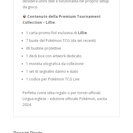
desidera unire stile e funzionalità nel proprio setup
da gioco.
Contenuto della Premium Tournament
Collection – Lillie
:
1 carta promo foil esclusiva di
Lillie
7 buste del Pokémon TCG (da set recenti)
65 bustine protettive
1 deck box con artwork dedicato
1 moneta olografica da collezione
1 set di segnalini danno e stato
1 codice per Pokémon TCG Live
Perfetta come idea regalo o per tornei ufficiali.
Lingua inglese – edizione ufficiale Pokémon, uscita
2024.
Recent Posts