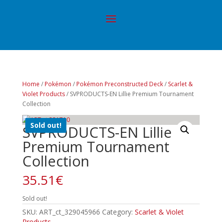
Home
/
Pokémon
/
Pokémon Preconstructed Deck
/
Scarlet &
Violet Products
/ SVPRODUCTS-EN Lillie Premium Tournament
Collection
Sold out!
SVPRODUCTS-EN Lillie
Premium Tournament
Collection
35.51
€
Sold out!
SKU:
ART_ct_329045966
Category:
Scarlet & Violet
Products