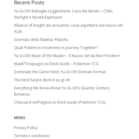
Recent Posts
Spesso esiste una versione identica senza
Yu-Gi-Oh! Battaglie Leggendarie: Caos dei Mostri – Chibi,
foil a rarità inferiore.
Starlight e Novità Esplosive!
Ultra Rare:
foil con meccaniche speciali
Alliance of Insight sta arrivando: cosa aspettarsi dal nuovo set
e/o design unico. Include Pokémon ex,
ALIN
Pokémon Star, LV.X, LEGEND, Prime, EX, GX.
Giornata della filatelia: Pikachu
Quali Pokémon troveremo in Journey Together?
Secret Rare
Yu-Gi-Oh! Maze of the Master – Il Nuovo Set da Non Perdere!
Carte con numero collezionistico superiore
Klawf/Terapagos ex Deck Guide – Pokémon TCG
al numero indicato nel set. Di solito foil e
Dominate the Game Field: Yu-Gi-Oh! Domain Format
con design unico. Come le Rare Holo,
The best harpie deck in yu-gi-oh
possono avere versioni equivalenti a rarità
inferiore.
Everything We Know About Yu-Gi-Oh’s Quarter Century
Bonanza
Stadi di Evoluzione
Charizard ex/Pidgeot ex Deck Guide (Pokémon TCG)
Basic Pokémon:
Pokémon base. Anche
Pikachu o Electabuzz sono Basic, anche se
MENU
si evolvono da Pokémon successivi.
Privacy Policy
Stage 1 Pokémon:
Evoluzione di
Termini e condizioni