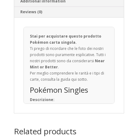
Additional information
Reviews (0)
Stai per acquistare questo prodotto
Pokémon carta singola.
Ti prego di ricordare che le foto dei nostri
prodotti sono puramente esplicative. Tutti i
nostri prodotti sono da considerarsi
Near
Mint or Better
.
Per meglio comprendere le rarità e i tipi di
carte, consulta la guida qui sotto.
Pokémon Singles
Descrizione:
Il Gioco di Carte Collezionabili Pokémon (in
giapponese: ポケモンカードゲーム) è un
gioco da tavolo basato sulla raccolta, lo
scambio e il gioco con carte a tema
Related products
Pokémon.
Pubblicato per la prima volta in Giappone