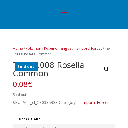
Home
/
Pokémon
/
Pokémon Singles
/
Temporal Forces
/ TEF-
EN008 Roselia Common
TEF-EN008 Roselia
Sold out!
Common
0.08
€
Sold out!
SKU:
ART_ct_280335333
Category:
Temporal Forces
Descrizione