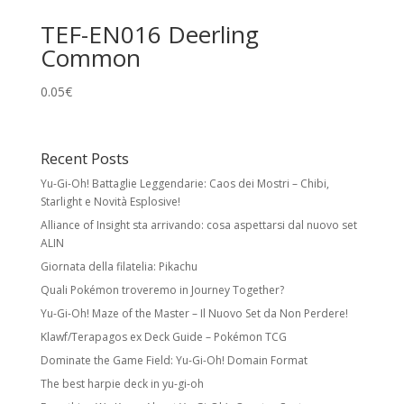
Holo Cards
TEF-EN016 Deerling
Common
Reverse Holo:
effetto foil su tutta la carta
tranne l’illustrazione. Non modifica rarità o
0.05
€
numero collezionistico.
Rare Holo:
stella nera e illustrazione foil.
Spesso esiste una versione identica senza
Recent Posts
foil a rarità inferiore.
Yu-Gi-Oh! Battaglie Leggendarie: Caos dei Mostri – Chibi,
Ultra Rare:
foil con meccaniche speciali
Starlight e Novità Esplosive!
e/o design unico. Include Pokémon ex,
Alliance of Insight sta arrivando: cosa aspettarsi dal nuovo set
Pokémon Star, LV.X, LEGEND, Prime, EX, GX.
ALIN
Giornata della filatelia: Pikachu
Secret Rare
Quali Pokémon troveremo in Journey Together?
Carte con numero collezionistico superiore
Yu-Gi-Oh! Maze of the Master – Il Nuovo Set da Non Perdere!
al numero indicato nel set. Di solito foil e
Klawf/Terapagos ex Deck Guide – Pokémon TCG
con design unico. Come le Rare Holo,
Dominate the Game Field: Yu-Gi-Oh! Domain Format
possono avere versioni equivalenti a rarità
inferiore.
The best harpie deck in yu-gi-oh