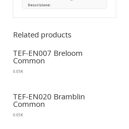
Descrizione:
Il Gioco di Carte Collezionabili Pokémon (in
giapponese: ポケモンカードゲーム) è un
gioco da tavolo basato sulla raccolta, lo
scambio e il gioco con carte a tema
Related products
Pokémon.
Pubblicato per la prima volta in Giappone
nell’ottobre del 1996, ad oggi sono state
TEF-EN007 Breloom
prodotte oltre 34,1 miliardi di carte
Pokémon in 13 lingue, distribuite in 76 paesi
Common
e regioni.
Tipi di Carte
0.05
€
Pokémon • Trainer • Energy
Rarità principali
TEF-EN020 Bramblin
Common
Common
Uncommon
0.05
€
Rare
Promo