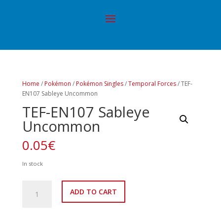
Home
/
Pokémon
/
Pokémon Singles
/
Temporal Forces
/ TEF-
EN107 Sableye Uncommon
TEF-EN107 Sableye
Uncommon
0.05
€
In stock
TEF-
ADD TO CART
EN107
Sableye
Uncommon