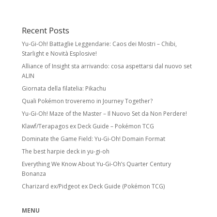
Rare Holo:
stella nera e illustrazione foil.
Spesso esiste una versione identica senza
Recent Posts
foil a rarità inferiore.
Yu-Gi-Oh! Battaglie Leggendarie: Caos dei Mostri – Chibi,
Ultra Rare:
foil con meccaniche speciali
Starlight e Novità Esplosive!
e/o design unico. Include Pokémon ex,
Alliance of Insight sta arrivando: cosa aspettarsi dal nuovo set
Pokémon Star, LV.X, LEGEND, Prime, EX, GX.
ALIN
Giornata della filatelia: Pikachu
Secret Rare
Quali Pokémon troveremo in Journey Together?
Carte con numero collezionistico superiore
Yu-Gi-Oh! Maze of the Master – Il Nuovo Set da Non Perdere!
al numero indicato nel set. Di solito foil e
Klawf/Terapagos ex Deck Guide – Pokémon TCG
con design unico. Come le Rare Holo,
Dominate the Game Field: Yu-Gi-Oh! Domain Format
possono avere versioni equivalenti a rarità
inferiore.
The best harpie deck in yu-gi-oh
Stadi di Evoluzione
Everything We Know About Yu-Gi-Oh’s Quarter Century
Bonanza
Basic Pokémon:
Pokémon base. Anche
Charizard ex/Pidgeot ex Deck Guide (Pokémon TCG)
Pikachu o Electabuzz sono Basic, anche se
si evolvono da Pokémon successivi.
MENU