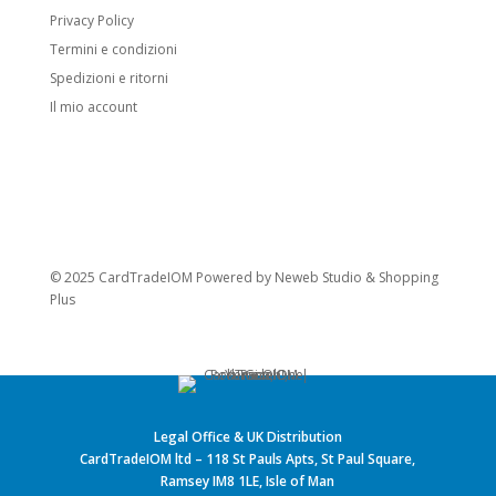
Stage 1 Pokémon:
Evoluzione di
Privacy Policy
Pokémon base, include anche molti Fossil
Termini e condizioni
Pokémon.
Spedizioni e ritorni
Stage 2 Pokémon:
Forma evolutiva
Il mio account
finale.
Carte speciali
Pokémon V:
Introdotti con l’espansione
Sword & Shield. Hanno HP e attacchi
potenziati. Quando vanno KO, l’avversario
© 2025 CardTradeIOM Powered by
Neweb Studio
&
Shopping
prende 2 carte Premio.
Plus
Pokémon VMAX:
Evolvono dai Pokémon
V. Hanno gli HP più alti visti nel GCC
Pokémon e attacchi devastanti. Quando
vanno KO, l’avversario prende 3 carte
Legal Office & UK Distribution
Premio.
CardTradeIOM ltd – 118 St Pauls Apts, St Paul Square,
Ramsey IM8 1LE, Isle of Man
Varianti speciali