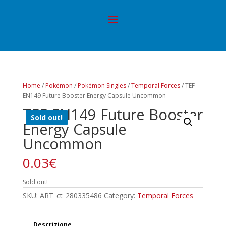
Home
/
Pokémon
/
Pokémon Singles
/
Temporal Forces
/ TEF-
EN149 Future Booster Energy Capsule Uncommon
TEF-EN149 Future Booster
Sold out!
Energy Capsule
Uncommon
0.03
€
Sold out!
SKU:
ART_ct_280335486
Category:
Temporal Forces
Descrizione