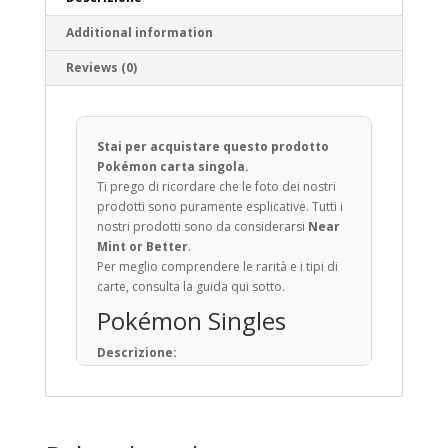
Additional information
Reviews (0)
Stai per acquistare questo prodotto
Pokémon carta singola.
Ti prego di ricordare che le foto dei nostri
prodotti sono puramente esplicative. Tutti i
nostri prodotti sono da considerarsi
Near
Mint or Better
.
Per meglio comprendere le rarità e i tipi di
carte, consulta la guida qui sotto.
Pokémon Singles
Descrizione:
Il Gioco di Carte Collezionabili Pokémon (in
giapponese: ポケモンカードゲーム) è un
gioco da tavolo basato sulla raccolta, lo
scambio e il gioco con carte a tema