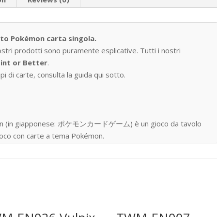
tto Pokémon carta singola.
ostri prodotti sono puramente esplicative. Tutti i nostri
int or Better
.
i di carte, consulta la guida qui sotto.
okémon (in giapponese: ポケモンカードゲーム) è un gioco da tavolo
 gioco con carte a tema Pokémon.
one nell’ottobre del 1996, ad oggi sono state prodotte oltre
gue, distribuite in 76 paesi e regioni.