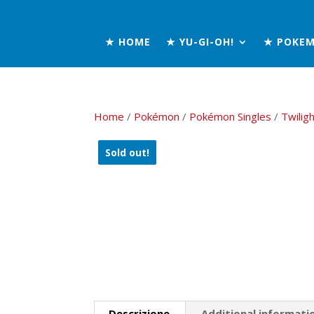
★ HOME
★ YU-GI-OH!
★ POKE
Home
/
Pokémon
/
Pokémon Singles
/
Twilig
Sold out!
Descrizione
Additional informati