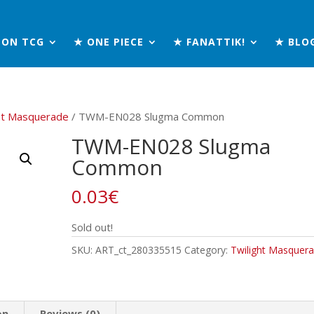
MON TCG
★ ONE PIECE
★ FANATTIK!
★ BLO
ht Masquerade
/ TWM-EN028 Slugma Common
TWM-EN028 Slugma
Common
0.03
€
Sold out!
SKU:
ART_ct_280335515
Category:
Twilight Masquer
on
Reviews (0)