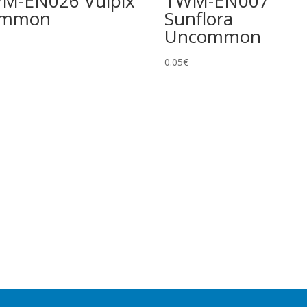
M-EN026 Vulpix
TWM-EN007
ommon
Sunflora
Uncommon
0.05
€
la carta tranne l’illustrazione. Non modifica rarità o numero
e foil. Spesso esiste una versione identica senza foil a rarità
ciali e/o design unico. Include Pokémon ex, Pokémon Star, LV.X,
ore al numero indicato nel set. Di solito foil e con design unico.
oni equivalenti a rarità inferiore.