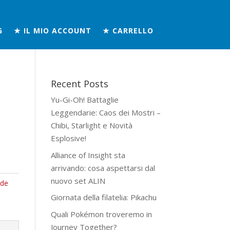
G
★ IL MIO ACCOUNT
★ CARRELLO
Recent Posts
Yu-Gi-Oh! Battaglie
Leggendarie: Caos dei Mostri –
Chibi, Starlight e Novità
Esplosive!
Alliance of Insight sta
arrivando: cosa aspettarsi dal
nuovo set ALIN
ade
Giornata della filatelia: Pikachu
Quali Pokémon troveremo in
Journey Together?