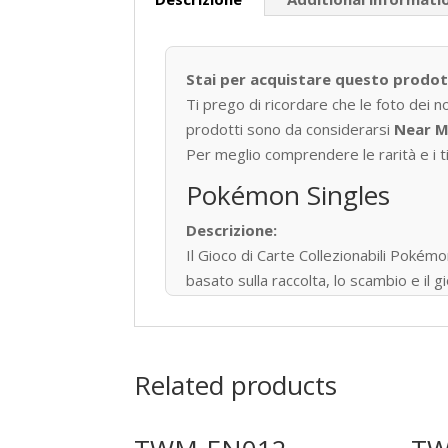
Stai per acquistare questo prodo
Ti prego di ricordare che le foto dei n
prodotti sono da considerarsi
Near M
Per meglio comprendere le rarità e i tip
Pokémon Singles
Descrizione:
Il Gioco di Carte Collezionabili P
basato sulla raccolta, lo scambio e il
Pubblicato per la prima volta in Giapp
34,1 miliardi di carte Pokémon in 13 lin
Tipi di Carte
Related products
Pokémon • Trainer • Energy
Rarità principali