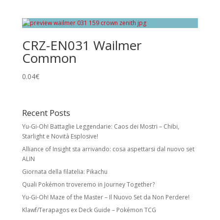
Holo Cards
Reverse Holo:
effetto foil su tutta la carta
CRZ-EN031 Wailmer
tranne l’illustrazione. Non modifica rarità o
Common
numero collezionistico.
Rare Holo:
stella nera e illustrazione foil.
0.04
€
Spesso esiste una versione identica senza
foil a rarità inferiore.
Recent Posts
Ultra Rare:
foil con meccaniche speciali
Yu-Gi-Oh! Battaglie Leggendarie: Caos dei Mostri – Chibi,
e/o design unico. Include Pokémon ex,
Starlight e Novità Esplosive!
Pokémon Star, LV.X, LEGEND, Prime, EX, GX.
Alliance of Insight sta arrivando: cosa aspettarsi dal nuovo set
ALIN
Secret Rare
Giornata della filatelia: Pikachu
Carte con numero collezionistico superiore
Quali Pokémon troveremo in Journey Together?
al numero indicato nel set. Di solito foil e
Yu-Gi-Oh! Maze of the Master – Il Nuovo Set da Non Perdere!
con design unico. Come le Rare Holo,
possono avere versioni equivalenti a rarità
Klawf/Terapagos ex Deck Guide – Pokémon TCG
inferiore.