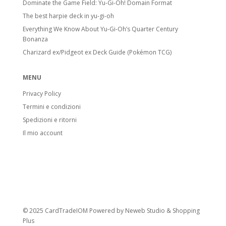
Dominate the Game Field: Yu-Gi-Oh! Domain Format
Stadi di Evoluzione
The best harpie deck in yu-gi-oh
Everything We Know About Yu-Gi-Oh’s Quarter Century
Basic Pokémon:
Pokémon base. Anche
Bonanza
Pikachu o Electabuzz sono Basic, anche se
Charizard ex/Pidgeot ex Deck Guide (Pokémon TCG)
si evolvono da Pokémon successivi.
Stage 1 Pokémon:
Evoluzione di
MENU
Pokémon base, include anche molti Fossil
Privacy Policy
Pokémon.
Termini e condizioni
Stage 2 Pokémon:
Forma evolutiva
Spedizioni e ritorni
finale.
Il mio account
Carte speciali
Pokémon V:
Introdotti con l’espansione
Sword & Shield. Hanno HP e attacchi
potenziati. Quando vanno KO, l’avversario
prende 2 carte Premio.
© 2025 CardTradeIOM Powered by
Neweb Studio
&
Shopping
Pokémon VMAX:
Evolvono dai Pokémon
Plus