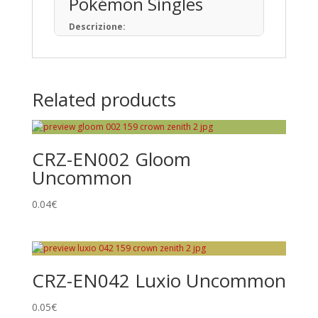
Pokémon Singles
Descrizione:
Il Gioco di Carte Collezionabili Pokémon (in
giapponese: ポケモンカードゲーム) è un
gioco da tavolo basato sulla raccolta, lo
scambio e il gioco con carte a tema
Related products
Pokémon.
Pubblicato per la prima volta in Giappone
nell’ottobre del 1996, ad oggi sono state
prodotte oltre 34,1 miliardi di carte
CRZ-EN002 Gloom
Pokémon in 13 lingue, distribuite in 76 paesi
e regioni.
Uncommon
Tipi di Carte
0.04
€
Pokémon • Trainer • Energy
Rarità principali
Common
CRZ-EN042 Luxio Uncommon
Uncommon
Rare
0.05
€
Promo