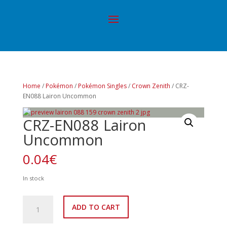
Home
/
Pokémon
/
Pokémon Singles
/
Crown Zenith
/ CRZ-
EN088 Lairon Uncommon
CRZ-EN088 Lairon
Uncommon
0.04
€
In stock
CRZ-
ADD TO CART
EN088
Lairon