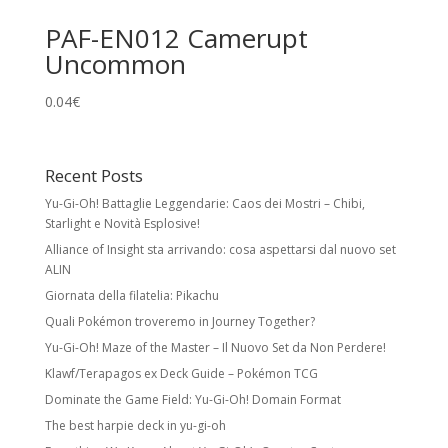
Holo Cards
PAF-EN012 Camerupt
Uncommon
Reverse Holo:
effetto foil su tutta la carta
tranne l’illustrazione. Non modifica rarità o
0.04
€
numero collezionistico.
Rare Holo:
stella nera e illustrazione foil.
Spesso esiste una versione identica senza
Recent Posts
foil a rarità inferiore.
Yu-Gi-Oh! Battaglie Leggendarie: Caos dei Mostri – Chibi,
Ultra Rare:
foil con meccaniche speciali
Starlight e Novità Esplosive!
e/o design unico. Include Pokémon ex,
Alliance of Insight sta arrivando: cosa aspettarsi dal nuovo set
Pokémon Star, LV.X, LEGEND, Prime, EX, GX.
ALIN
Giornata della filatelia: Pikachu
Secret Rare
Quali Pokémon troveremo in Journey Together?
Carte con numero collezionistico superiore
Yu-Gi-Oh! Maze of the Master – Il Nuovo Set da Non Perdere!
al numero indicato nel set. Di solito foil e
Klawf/Terapagos ex Deck Guide – Pokémon TCG
con design unico. Come le Rare Holo,
Dominate the Game Field: Yu-Gi-Oh! Domain Format
possono avere versioni equivalenti a rarità
inferiore.
The best harpie deck in yu-gi-oh