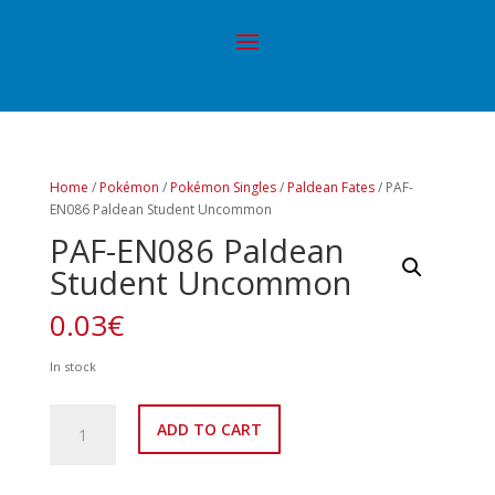
Home
/
Pokémon
/
Pokémon Singles
/
Paldean Fates
/ PAF-
EN086 Paldean Student Uncommon
PAF-EN086 Paldean
Student Uncommon
0.03
€
In stock
PAF-
ADD TO CART
EN086
Paldean
Student