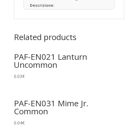
Descrizione:
Il Gioco di Carte Collezionabili Pokémon (in
giapponese: ポケモンカードゲーム) è un
gioco da tavolo basato sulla raccolta, lo
scambio e il gioco con carte a tema
Related products
Pokémon.
Pubblicato per la prima volta in Giappone
nell’ottobre del 1996, ad oggi sono state
PAF-EN021 Lanturn
prodotte oltre 34,1 miliardi di carte
Pokémon in 13 lingue, distribuite in 76 paesi
Uncommon
e regioni.
Tipi di Carte
0.03
€
Pokémon • Trainer • Energy
Rarità principali
PAF-EN031 Mime Jr.
Common
Common
Uncommon
0.04
€
Rare
Promo