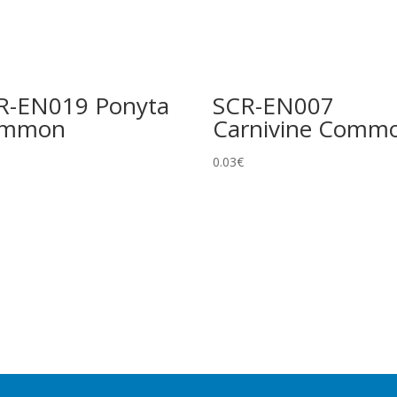
gue, distribuite in 76 paesi e regioni.
R-EN019 Ponyta
SCR-EN007
ommon
Carnivine Comm
0.03
€
la carta tranne l’illustrazione. Non modifica rarità o numero
e foil. Spesso esiste una versione identica senza foil a rarità
ciali e/o design unico. Include Pokémon ex, Pokémon Star, LV.X,