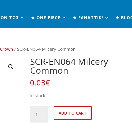
MON TCG
★ ONE PIECE
★ FANATTIK!
★ BLO
r Crown
/ SCR-EN064 Milcery Common
SCR-EN064 Milcery
Common
0.03
€
In stock
SCR-
ADD TO CART
EN064
Milcery
Common