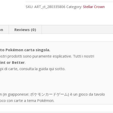
quantity
SKU:
ART_ct_280335806
Category:
Stellar Crown
on
Reviews (0)
tto Pokémon carta singola.
ostri prodotti sono puramente esplicative. Tutti i nostri
int or Better
.
i di carte, consulta la guida qui sotto.
okémon (in giapponese: ポケモンカードゲーム) è un gioco da tavolo
 gioco con carte a tema Pokémon.
one nell’ottobre del 1996, ad oggi sono state prodotte oltre