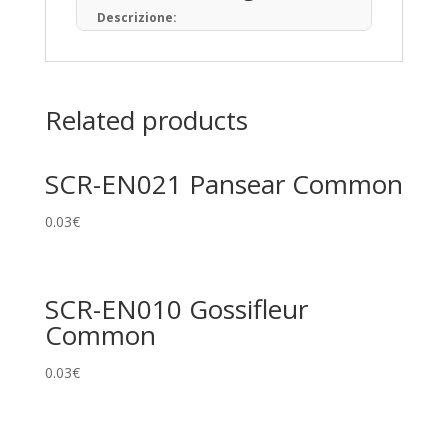
Descrizione:
Il Gioco di Carte Collezionabili Pokémon (in
giapponese: ポケモンカードゲーム) è un
gioco da tavolo basato sulla raccolta, lo
scambio e il gioco con carte a tema
Related products
Pokémon.
Pubblicato per la prima volta in Giappone
nell’ottobre del 1996, ad oggi sono state
SCR-EN021 Pansear Common
prodotte oltre 34,1 miliardi di carte
Pokémon in 13 lingue, distribuite in 76 paesi
e regioni.
0.03
€
Tipi di Carte
Pokémon • Trainer • Energy
SCR-EN010 Gossifleur
Rarità principali
Common
Common
0.03
€
Uncommon
Rare
Promo