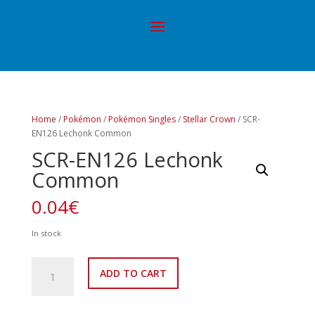
Home
/
Pokémon
/
Pokémon Singles
/
Stellar Crown
/ SCR-
EN126 Lechonk Common
SCR-EN126 Lechonk
Common
0.04
€
In stock
SCR-
ADD TO CART
EN126
Lechonk
Common