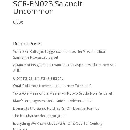
SCR-EN023 Salandit
Holo Cards
Uncommon
Reverse Holo:
effetto foil su tutta la carta
0.03
€
tranne l’illustrazione. Non modifica rarità o
numero collezionistico.
Rare Holo:
stella nera e illustrazione foil.
Recent Posts
Spesso esiste una versione identica senza
Yu-Gi-Oh! Battaglie Leggendarie: Caos dei Mostri – Chibi,
foil a rarità inferiore.
Starlight e Novità Esplosive!
Ultra Rare:
foil con meccaniche speciali
Alliance of Insight sta arrivando: cosa aspettarsi dal nuovo set
e/o design unico. Include Pokémon ex,
ALIN
Pokémon Star, LV.X, LEGEND, Prime, EX, GX.
Giornata della filatelia: Pikachu
Quali Pokémon troveremo in Journey Together?
Secret Rare
Yu-Gi-Oh! Maze of the Master – Il Nuovo Set da Non Perdere!
Carte con numero collezionistico superiore
Klawf/Terapagos ex Deck Guide – Pokémon TCG
al numero indicato nel set. Di solito foil e
Dominate the Game Field: Yu-Gi-Oh! Domain Format
con design unico. Come le Rare Holo,
The best harpie deck in yu-gi-oh
possono avere versioni equivalenti a rarità
inferiore.
Everything We Know About Yu-Gi-Oh’s Quarter Century
Bonanza