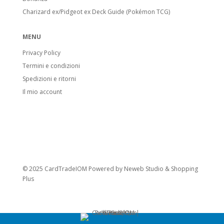
Stadi di Evoluzione
Charizard ex/Pidgeot ex Deck Guide (Pokémon TCG)
Basic Pokémon:
Pokémon base. Anche
Pikachu o Electabuzz sono Basic, anche se
MENU
si evolvono da Pokémon successivi.
Privacy Policy
Stage 1 Pokémon:
Evoluzione di
Termini e condizioni
Pokémon base, include anche molti Fossil
Spedizioni e ritorni
Pokémon.
Il mio account
Stage 2 Pokémon:
Forma evolutiva
finale.
Carte speciali
Pokémon V:
Introdotti con l’espansione
Sword & Shield. Hanno HP e attacchi
© 2025 CardTradeIOM Powered by
Neweb Studio
&
Shopping
potenziati. Quando vanno KO, l’avversario
Plus
prende 2 carte Premio.
Pokémon VMAX:
Evolvono dai Pokémon
V. Hanno gli HP più alti visti nel GCC